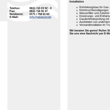
Installation
Rohrleitungsbau für Gas
Telefon:
0611 / 53 23 02 - 0
Rohrbruchbeseitigungen
Fax:
0611 / 56 55 37
Wasserfilter und Zubehör 
Notdienst:
0171 / 758 61 63
Dosierungs- und Enthärt
E-Mail:
info@apanzer.de
Gasdichtheitsprüfung mit 
Auskleiden von undichten
Vorwandinstallation im T
Wir beraten Sie gerne! Rufen S
Sie uns eine Nachricht per E-M