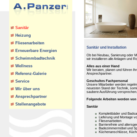
Sanitär
Heizung
Fliesenarbeiten
Sanitär und Installation
Erneuerbare Energien
Ob bei Neubau, Sanierung oder M
Schwimmbadtechnik
wir installieren alle Anlagen und 
Wellness
Alles aus einer Hand
Wir beraten, planen und führen Ih
Referenz-Galerie
Ansprechpartner.
Service
Geschultes Fachpersonal
Unsere Mitarbeiter werden regelm
neuesten Stand der Technik, somit
Wir über uns
saubere Ausführung versprechen
Ansprechpartner
Folgende Arbeiten werden von
Stellenangebote
Sanitär
Komplettbäder und Badsa
Lieferung und Montage vo
Fliesenarbeiten
Barrierefreie und altersg
Badezimmermöbel und Sp
Küchenanschlüsse, Küche